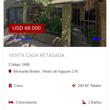
USD 68.000
260 M² Totales
30
VENTA CASA RETASADA
Código: 1845
Almirante Brown , Pedro de Irigoyen 176
Casa
260 M² Totales
3 Dormitorios
1 Baños