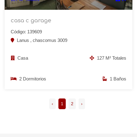
casa c garage
Código: 139609
Lanus , chascomus 3009
Casa
127 M² Totales
2 Dormitorios
1 Baños
‹
1
2
›