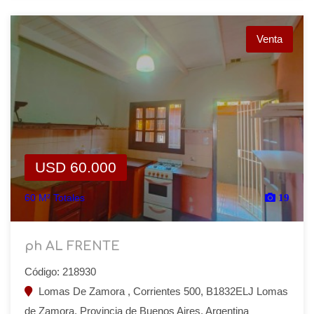
Venta
USD 60.000
60 M² Totales
19
ph AL FRENTE
Código: 218930
Lomas De Zamora , Corrientes 500, B1832ELJ Lomas
de Zamora, Provincia de Buenos Aires, Argentina