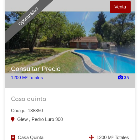
Venta
Oportunidad
Consultar Precio
1200 M² Totales
25
Casa quinta
Código: 138850
Glew , Pedro Luro 900
Casa Quinta
1200 M² Totales